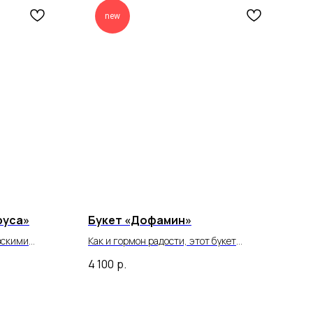
new
руса»
Букет «Дофамин»
зскими
Как и гормон радости, этот букет
вкалиптом —
мгновенно поднимает настроение и
4 100
р.
 паруса».
заставляет сердце биться чаще.