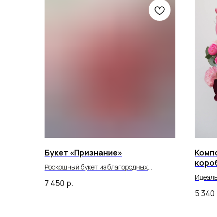
Букет «Признание»
Комп
коро
Роскошный букет из благородных
французских роз.
Идеаль
7 450
р.
соврем
5 340