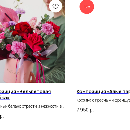
new
озиция «Вельветовая
Композиция «Алые па
бка»
Корзина с красными францу
ный баланс страсти и нежности в
розами, альстромерией и э
7 950
р.
енной подаче.
страстная композиция «Алые
р.