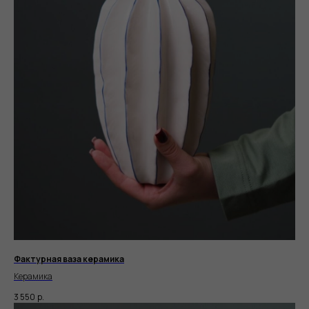
Фактурная ваза керамика
Керамика
3 550
р.