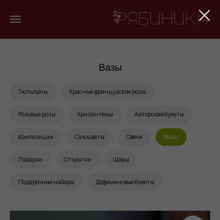
Вазы
Тюльпаны
Красные французские розы
Розовые розы
Хризантемы
Авторские букеты
Композиции
Сухоцветы
Свечи
Вазы
Подарки
Открытки
Шары
Подарочные наборы
Дофаминовые букеты