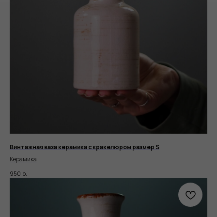
Винтажная ваза керамика с кракелюром размер S
Керамика
950
р.