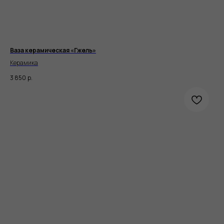
Ваза керамическая «Гжель»
Керамика
3 850
р.