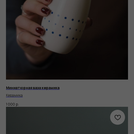
Миниатюрная ваза керамика
Керамика
1 000
р.