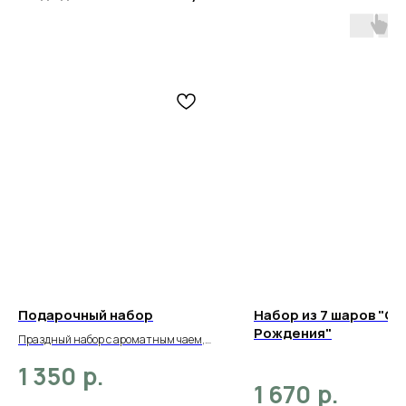
Подарочный набор
Набор из 7 шаров "С 
Рождения"
Праздный набор с ароматным чаем,
шоколадом и сладким медовым муссом
р.
1 350
р.
1 670