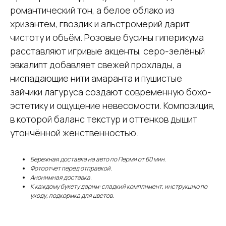
романтический тон, а белое облако из
хризантем, гвоздик и альстромерий дарит
чистоту и объём. Розовые бусины гиперикума
расставляют игривые акценты, серо-зелёный
эвкалипт добавляет свежей прохлады, а
ниспадающие нити амаранта и пушистые
зайчики лагуруса создают современную бохо-
эстетику и ощущение невесомости. Композиция,
в которой баланс текстур и оттенков дышит
утончённой женственностью.
Бережная доставка на авто по Перми от 60 мин.
Фотоотчет перед отправкой.
Анонимная доставка.
К каждому букету дарим: сладкий комплимент, инструкцию по
уходу, подкормка для цветов.