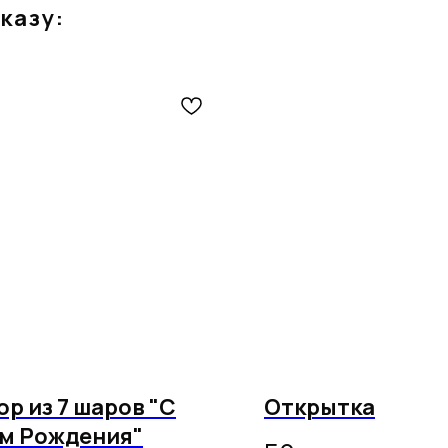
казу:
ор из 7 шаров "С
Открытка
м Рождения"