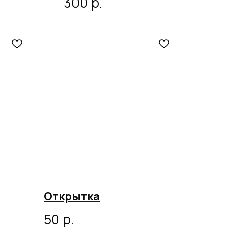
р.
300
Открытка
р.
50