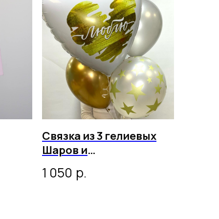
Связка из 3 гелиевых
Шаров и
фольгированного
р.
1 050
сердца, золотая серия