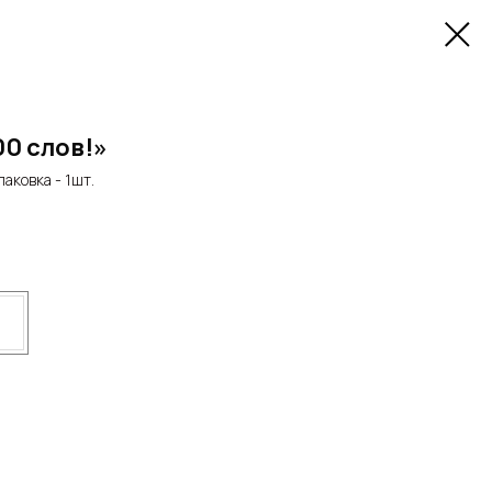
00 слов!»
паковка - 1шт.