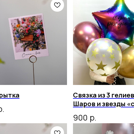
рытка
Связка из 3 гелие
Шаров и звезды «
р.
рождения»
р.
900