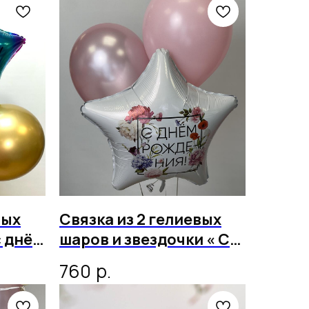
вых
Связка из 2 гелиевых
с днём
шаров и звездочки « С
днём рождения»
р.
760