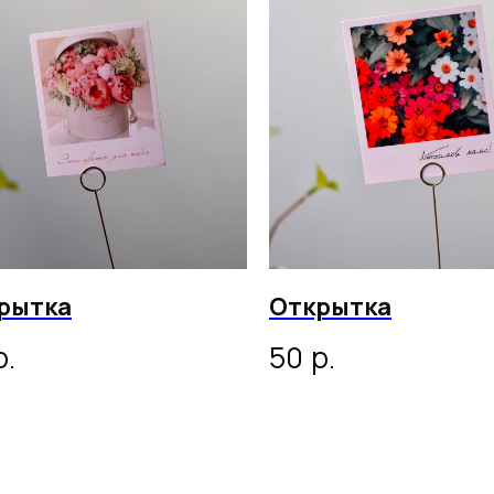
рытка
Открытка
р.
р.
50