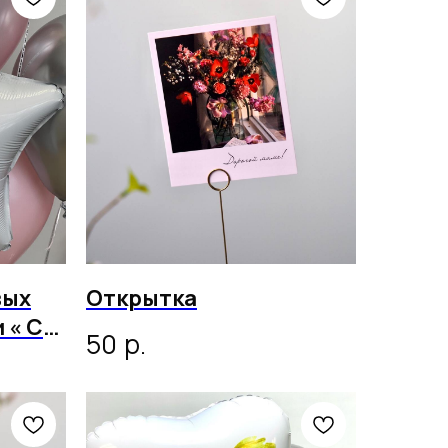
вых
Открытка
 « С
р.
50