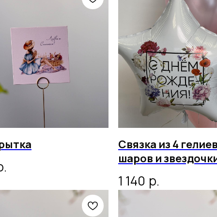
рытка
Связка из 4 гелие
шаров и звездочки
р.
днём рождения»
р.
1 140