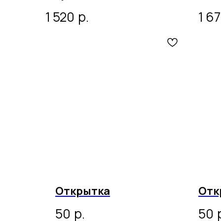
фольгированой звезды
р.
1 520
1 6
Открытка
Отк
р.
50
50