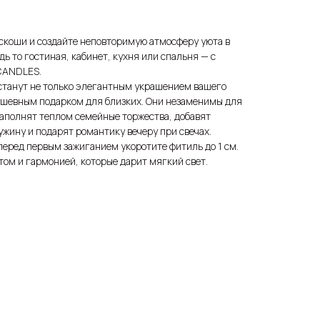
скоши и создайте неповторимую атмосферу уюта в
ь то гостиная, кабинет, кухня или спальня — с
CANDLES.
 станут не только элегантным украшением вашего
душевным подарком для близких. Они незаменимы для
наполнят теплом семейные торжества, добавят
жину и подарят романтику вечеру при свечах.
еред первым зажиганием укоротите фитиль до 1 см.
том и гармонией, которые дарит мягкий свет.