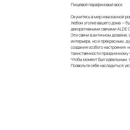
Пищевой парафиновый воск
Окунитесь в мир изысканной ро
любом уголке вашего дома — буд
декоративными свечами ALDE 
Эти свечи в античном дизайне,
интерьера, но и прекрасным, 
создания особого настроения: 
таинственности праздничному у
Чтобы момент был идеальным, п
Позвольте себе насладиться ую