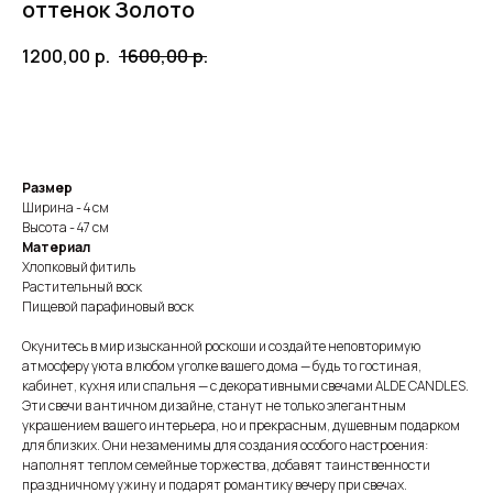
оттенок Золото
1200,00
р.
1600,00
р.
Заказать
Размер
Ширина - 4 см
Высота - 47 см
Материал
Хлопковый фитиль
Растительный воск
Пищевой парафиновый воск
Окунитесь в мир изысканной роскоши и создайте неповторимую
атмосферу уюта в любом уголке вашего дома — будь то гостиная,
кабинет, кухня или спальня — с декоративными свечами ALDE CANDLES.
Эти свечи в античном дизайне, станут не только элегантным
украшением вашего интерьера, но и прекрасным, душевным подарком
для близких. Они незаменимы для создания особого настроения:
наполнят теплом семейные торжества, добавят таинственности
праздничному ужину и подарят романтику вечеру при свечах.