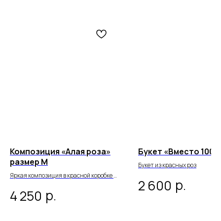
Композиция «Алая роза»
Букет «Вместо 1000
размер М
Букет из красных роз
Яркая композиция в красной коробке с
р.
2 600
эффектными алыми цветами,
р.
4 250
нежными белыми хризантемами