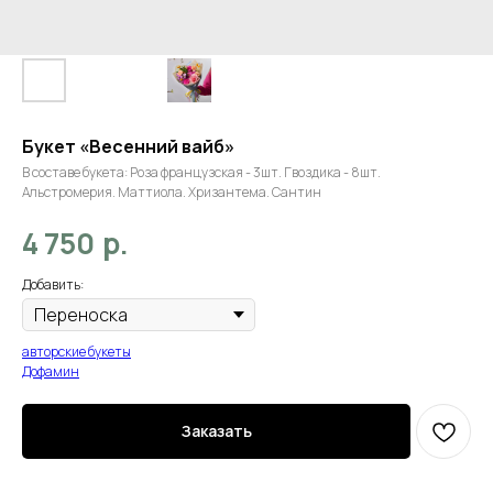
Букет «Весенний вайб»
В составе букета: Роза французская - 3шт. Гвоздика - 8шт.
Альстромерия. Маттиола. Хризантема. Сантин
р.
4 750
Добавить:
авторские букеты
Дофамин
Заказать